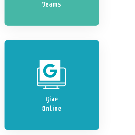
Teams
Giae
Online