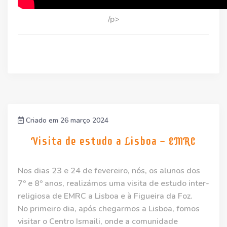
/p>
Criado em 26 março 2024
Visita de estudo a Lisboa - EMRC
Nos dias 23 e 24 de fevereiro, nós, os alunos dos
7º e 8º anos, realizámos uma visita de estudo inter-
religiosa de EMRC a Lisboa e à Figueira da Foz.
No primeiro dia, após chegarmos a Lisboa, fomos
visitar o Centro Ismaili, onde a comunidade