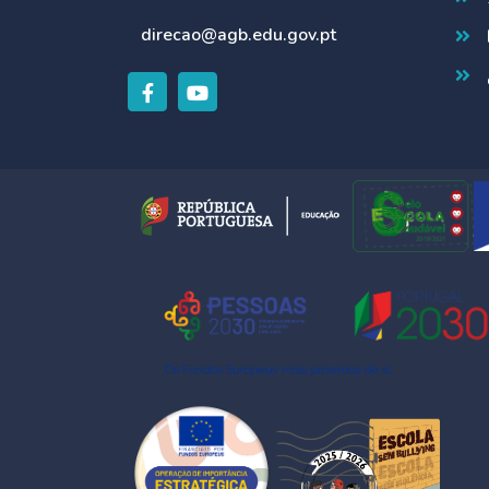
direcao@agb.edu.gov.pt