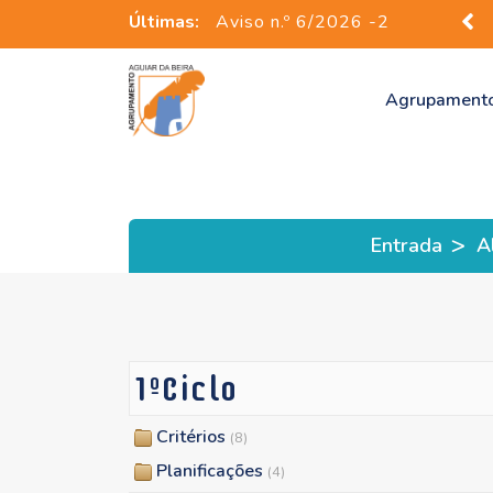
Últimas:
Aviso n.º 6/2026 -2
Agrupament
>
Entrada
A
1ºCiclo
Critérios
(8)
Planificações
(4)