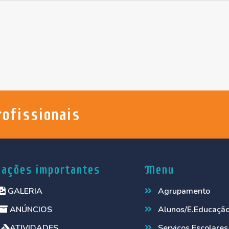
rofissionais
gações importantes
Menu
GALERIA
Agrupamento
ANÚNCIOS
Alunos/E.Educaçã
ATIVIDADES
Serviços Escolares