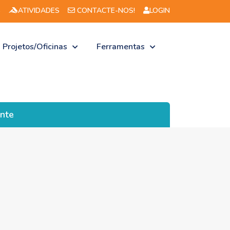
Aviso n.º 6/2026 -2
S
ATIVIDADES
CONTACTE-NOS!
LOGIN
Projetos/Oficinas
Ferramentas
ante