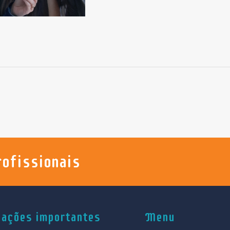
rofissionais
gações importantes
Menu