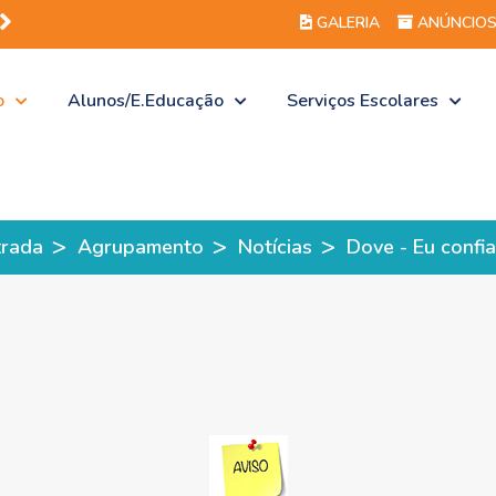
GALERIA
ANÚNCIO
o
Alunos/E.Educação
Serviços Escolares
>
>
>
trada
Agrupamento
Notícias
Dove - Eu confi