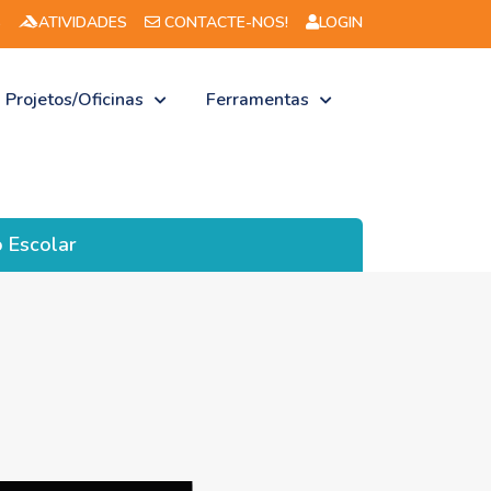
viso n.º 6/2026 -2
S
ATIVIDADES
CONTACTE-NOS!
LOGIN
Projetos/Oficinas
Ferramentas
 Escolar