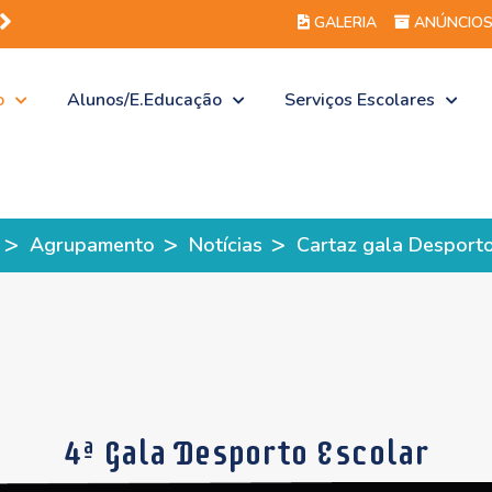
A
GALERIA
ANÚNCIO
o
Alunos/E.Educação
Serviços Escolares
>
>
>
Agrupamento
Notícias
Cartaz gala Desporto
4ª Gala Desporto Escolar