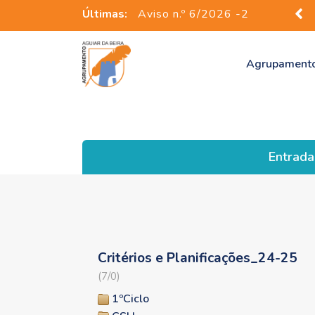
Últimas:
Aviso n.º 6/2026 -2
Agrupament
Entrada
Critérios e Planificações_24-25
(7/0)
1ºCiclo