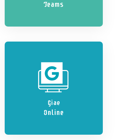
Teams
Giae
Online